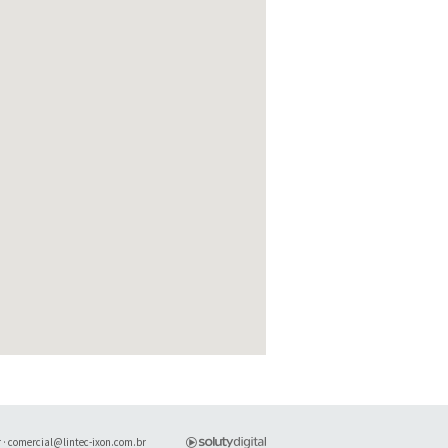
r
·
comercial@lintec-ixon.com.br