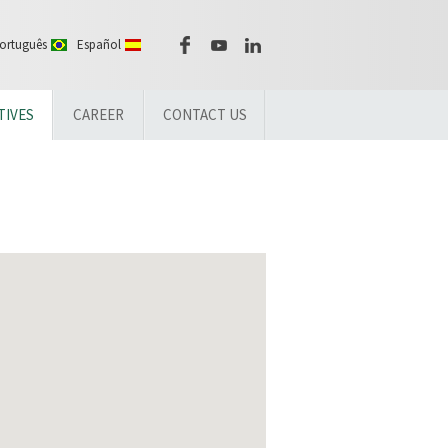
ortuguês
Español
TIVES
CAREER
CONTACT US