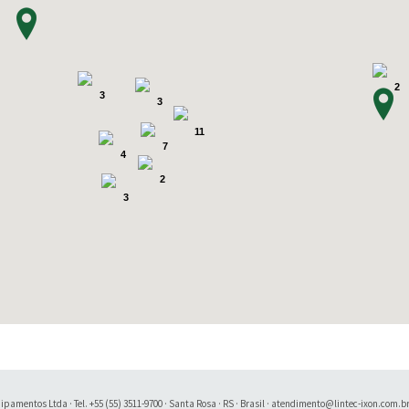
2
3
3
11
7
4
2
3
amentos Ltda · Tel. +55 (55) 3511-9700 · Santa Rosa · RS · Brasil ·
atendimento@lintec-ixon.com.b
Soluty Digital