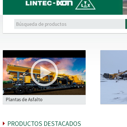
1
2
3
4
5
6
7
8
9
10
Plantas de Asfalto
PRODUCTOS DESTACADOS