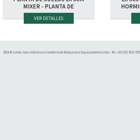
MIXER - PLANTA DE
HORMI
HORMIGÓN ROLADO-CCR Y
S
VER DETALLES
SUELOS (MÓVILES)
2014 © Lintec-Ixon Indústria e Comércio de Máquinas e Equipamentos Ltda · Tel. +55 (55) 3511-9700 
Soluty