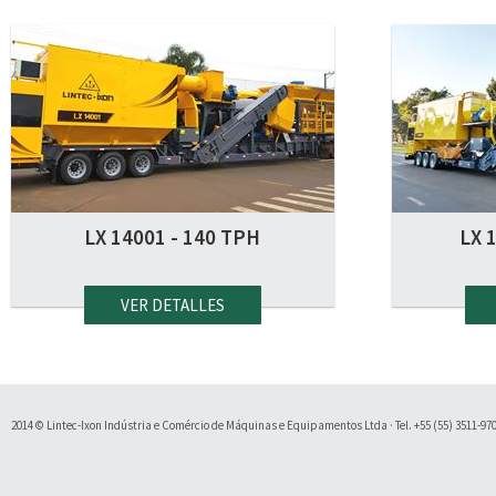
LX 14001 - 140 TPH
LX 
VER DETALLES
2014 © Lintec-Ixon Indústria e Comércio de Máquinas e Equipamentos Ltda · Tel. +55 (55) 3511-9700 
Soluty