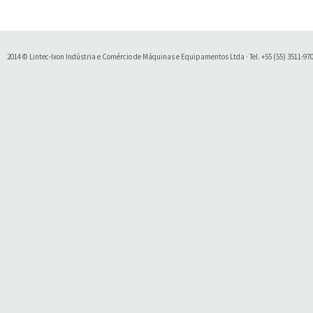
2014 © Lintec-Ixon Indústria e Comércio de Máquinas e Equipamentos Ltda · Tel. +55 (55) 3511-9700 
Soluty