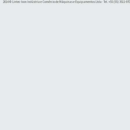
2014 © Lintec-Ixon Indústria e Comércio de Máquinas e Equipamentos Ltda · Tel. +55 (55) 3511-9700 
Soluty