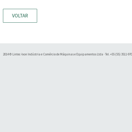
VOLTAR
2014 © Lintec-Ixon Indústria e Comércio de Máquinas e Equipamentos Ltda · Tel. +55 (55) 3511-9700 
Soluty