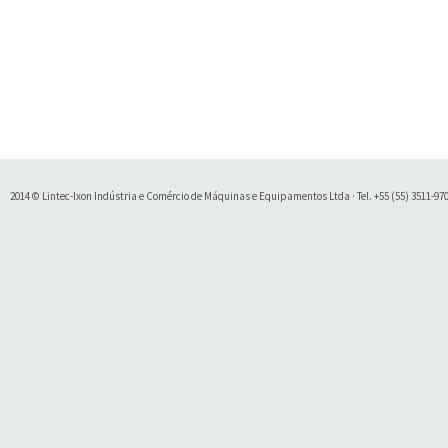
2014 © Lintec-Ixon Indústria e Comércio de Máquinas e Equipamentos Ltda · Tel. +55 (55) 3511-9700 
Soluty